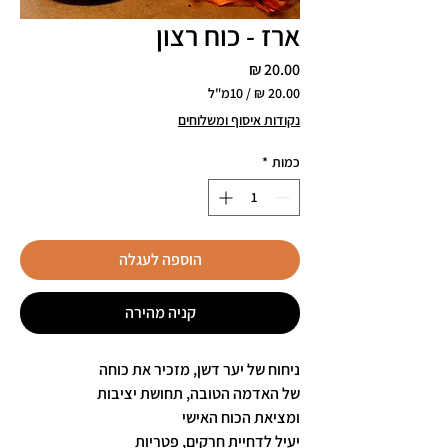
ארז - כוח רצון
מחיר
/
10מ"ל
‏20.00 ‏₪
נקודות איסוף ומשלוחים
לכל
10
כמות
*
Milliliters
הוספה לעגלה
קניה מהירה
ניחוח של יער דשן, מזכיר את כוחה
של האדמה הטובה, תחושת יציבות
ומציאת הכוח האישי
יעיל לדחיית חרקים, פטריות