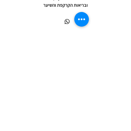
ובריאות הקרקפת והשיער
מדיניות פרטיות
המידע באתר זה הינו כללי ואינפורמטיבי בלבד ואינו מהווה
ייעוץ רפואי, אבחון או תחליף לפגישה עם רופא או מטפל
מוסמך.
השימוש במוצרים ובמידע הינו באחריות המשתמש בלבד.