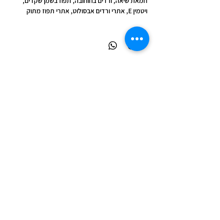
חמאת שיאה, ורדים בחוחובה, תפוז בשמן שקדים,
ויטמין E, אתרי ורדים אבסולוט, אתרי תפוז מתוק
מדיניות פרטיות
המידע באתר זה הינו כללי ואינפורמטיבי בלבד ואינו מהווה
ייעוץ רפואי, אבחון או תחליף לפגישה עם רופא או מטפל
מוסמך.