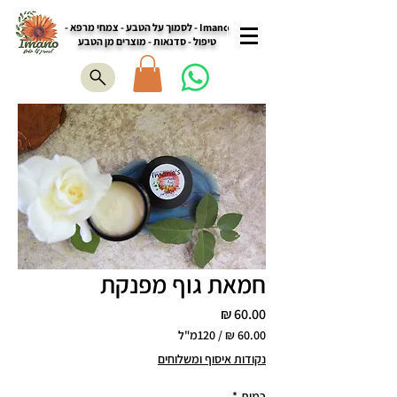
Imano - לסמוך על הטבע - צמחי מרפא -
טיפול - סדנאות - מוצרים מן הטבע
חמאת גוף מפנקת
מחיר
/
120מ"ל
‏60.00 ‏₪
נקודות איסוף ומשלוחים
לכל
120
כמות
*