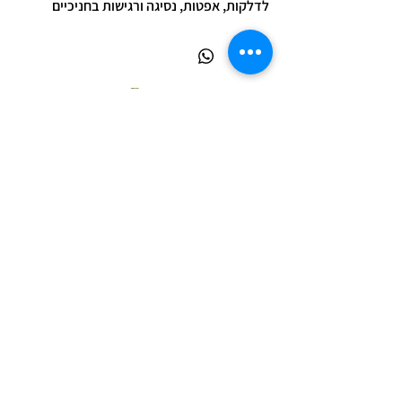
לדלקות, אפטות, נסיגה ורגישות בחניכיים
מדיניות פרטיות
המידע באתר זה הינו כללי ואינפורמטיבי בלבד ואינו מהווה
ייעוץ רפואי, אבחון או תחליף לפגישה עם רופא או מטפל
מוסמך.
השימוש במוצרים ובמידע הינו באחריות המשתמש בלבד.