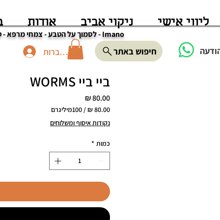
ליווי אישי
ניקוי אביב
אודות
ב
Imano - לסמוך על הטבע - צמחי מרפא - טיפול - סדנאות - מוצרים מן הטבע
ודעה
חיפוש באתר
להתחברות
ביי ביי WORMS
מחיר
/
100מיליגרם
‏80.00 ‏₪
נקודות איסוף ומשלוחים
לכל
100
כמות
*
Milligrams