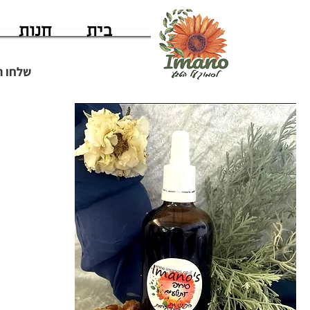
בית
חנות
שלחו ה