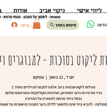
ליווי אישי
ניקוי אביב
אודות
ב
Imano - לסמוך על הטבע - צמחי מרפא - טיפול - סדנאות - מוצרים מן הטבע
ודעה
חיפוש באתר
להתחברות
ת ליקוט בסוכות - למבוגרים וי
יום ד׳, 12 באוק׳
  |  
עמיקם
מומלצת - להביא ציוד שינה ולהשאר ללילה ביער כשבט! (הישארות עד שעות 