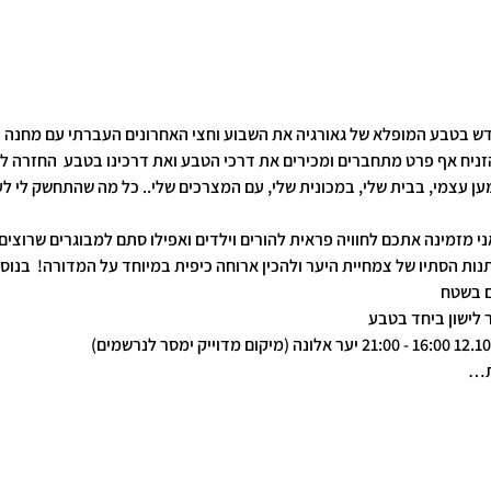
ש בטבע המופלא של גאורגיה את השבוע וחצי האחרונים העברתי עם מחנה הור
זניח אף פרט מתחברים ומכירים את דרכי הטבע ואת דרכינו בטבע  החזרה ל
מען עצמי, בבית שלי, במכונית שלי, עם המצרכים שלי.. כל מה שהתחשק לי ל
י מזמינה אתכם לחוויה פראית להורים וילדים ואפילו סתם למבוגרים שרוצים 
ות הסתיו של צמחיית היער ולהכין ארוחה כיפית במיוחד על המדורה!  בנוסף 
ם בשטח
 לישון ביחד בטבע 
ות…