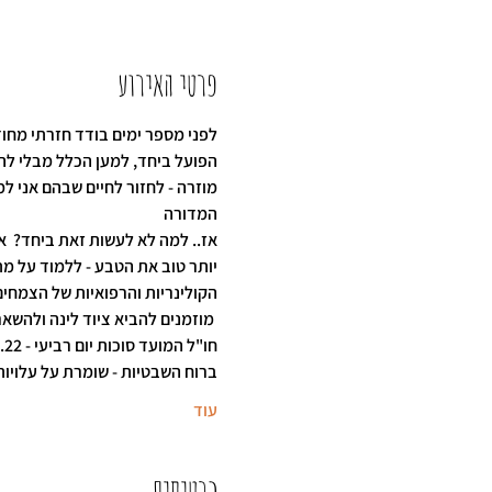
פרטי האירוע
לפני מספר ימים בודד חזרתי מחוד
הפועל ביחד, למען הכלל מבלי לה
מוזרה - לחזור לחיים שבהם אני ל
המדורה
אז.. למה לא לעשות זאת ביחד?  אנ
יותר טוב את הטבע - ללמוד על מתנ
הקולינריות והרפואיות של הצמחי
 מוזמנים להביא ציוד לינה ולהשאר
חו"ל המועד סוכות יום רביעי - 12.10.22 16:00 - 21:00 יער אלונה (מיקום מדוייק ימסר לנרשמים)
ברוח השבטיות - שומרת על עלוי
עוד
כרטיסים