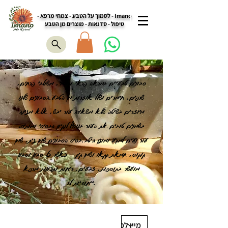
Imano - לסמוך על הטבע - צמחי מרפא -
טיפול - סדנאות - מוצרים מן הטבע
סבונים טבעיים במראה פראי וגולמי, משולבי פרחים,
שרפים, חימרים ושלל אוצרות מן הטבע.הסבונים שלנו
מיוצרים בשיטה שלא משאירה עור יבש, אלא מזינה
בשמנים טובים את העור בנוסף לנקיון הבסיסי ומותירה
עור נעים למגע ומוזן היטב.בסיס הסבונים שמן זית, שמן
קוקוס, חמאת קקאו ושמן קיק - כאשר כל סבון וסבון
מועשר בתוספות, צבעים, ריחות ותכונות מרפא
ייחודיות לו.