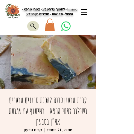
Imano - לסמוך על הטבע - צמחי מרפא -
טיפול - סדנאות - מוצרים מן הטבע
קרית טבעון סדנה להכנת סבונים טבעיים
בשילוב צמחי מרפא - בשיתוף עם עמותת
אמ"ן בטבעון
יום ה׳, 21 בספט׳
  |  
קרית טבעון