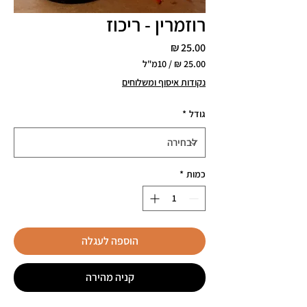
רוזמרין - ריכוז
מחיר
/
10מ"ל
‏25.00 ‏₪
נקודות איסוף ומשלוחים
לכל
10
גודל
*
Milliliters
כמות
*
הוספה לעגלה
קניה מהירה